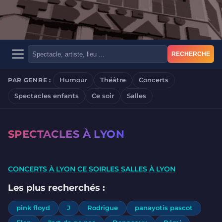
RECHERCHE
Humour
Théâtre
Concerts
PAR GENRE :
Spectacles enfants
Ce soir
Salles
SPECTACLES À LYON
CONCERTS À LYON CE SOIR
LES SALLES À LYON
Les plus recherchés :
pink floyd
J
Rodrigue
panayotis pascot