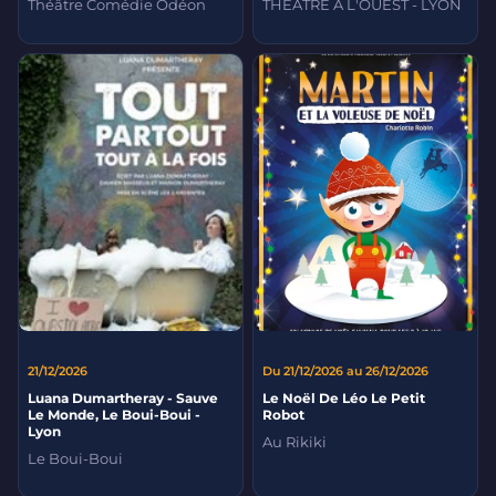
Théâtre Comédie Odéon
THEATRE A L'OUEST - LYON
21/12/2026
Du 21/12/2026 au 26/12/2026
Luana Dumartheray - Sauve
Le Noël De Léo Le Petit
Le Monde, Le Boui-Boui -
Robot
Lyon
Au Rikiki
Le Boui-Boui