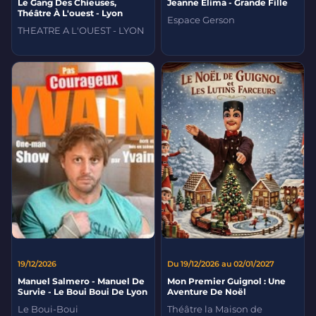
Le Gang Des Chieuses,
Jeanne Elima - Grande Fille
Théâtre À L'ouest - Lyon
Espace Gerson
THEATRE A L'OUEST - LYON
19/12/2026
Du 19/12/2026 au 02/01/2027
Manuel Salmero - Manuel De
Mon Premier Guignol : Une
Survie - Le Boui Boui De Lyon
Aventure De Noël
Le Boui-Boui
Théâtre la Maison de