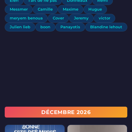
Elen
l'art de ne pas
Donneaux
Rémi
Messmer
Camille
Maxime
Hugue
meryem benoua
Cover
Jeremy
victor
Julien lieb
boon
Panayotis
Blandine lehout
DÉCEMBRE 2026