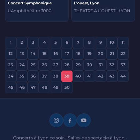
Concert Symphonique
L'ouest, Lyon
L'Amphithéâtre 3000
THEATRE A L'OUEST - LYON
1
2
3
4
5
6
7
8
9
10
11
12
13
14
15
16
17
18
19
20
21
22
23
24
25
26
27
28
29
30
31
32
33
34
35
36
37
38
39
40
41
42
43
44
45
46
47
48
49
50
Concerts à Lyon ce soir
·
Salles de spectacle à Lyon
·