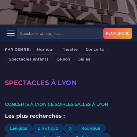
RECHERCHE
Humour
Théâtre
Concerts
PAR GENRE :
Spectacles enfants
Ce soir
Salles
SPECTACLES À LYON
CONCERTS À LYON CE SOIR
LES SALLES À LYON
Les plus recherchés :
Les gros
pink floyd
J
Rodrigue