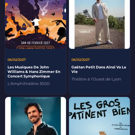
06/02/2027
06/02/2027
Les Musiques De John
Gaëtan Petit Dans Ainsi Va La
Williams & Hans Zimmer En
Vie
Concert Symphonique
Théâtre à l'Ouest de Lyon
L'Amphithéâtre 3000