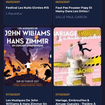
06/02/2027
06/02/2027
Festival Les Nuits Givrées #15
Faut Pas Pousser Papy Et
Mamy Dans Les Orties !
L'Aqueduc
SALLE PAUL GARCIN
07/02/2027
07/02/2027
Les Musiques De John
Mariage, Embrouilles &
Williams & Hans Zimmer En
Amuse-Gueules - Théâtre À