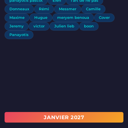
panayotis pascot
Elen
l'art de ne pas
Donneaux
Rémi
Messmer
Camille
Maxime
Hugue
meryem benoua
Cover
Jeremy
victor
Julien lieb
boon
Panayotis
JANVIER 2027