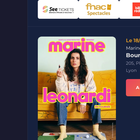
Le 18
Marin
Bour
205, P
Lyon
A