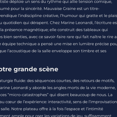
rtiste déploie un sens du rythme qui allie tension comique,
umé pour la sincérité. Mauvaise Graine est un titre-
dique l’indiscipline créative, l’humour qui gratte et le plais
 quotidien qui dérapent. Chez Marine Leonardi, l’écriture es
, la présence magnétique; elle construit des tableaux qui
ien senties, avec ce savoir-faire rare qui fait naître le rire 
re équipe technique a pensé une mise en lumière précise po
 que l’acoustique de la salle enveloppe son timbre et ses
notre grande scène
urgie fluide: des séquences courtes, des retours de motifs,
rine Leonardi y aborde les angles morts de la vie moderne, 
 et ces “micro-catastrophes” qui disent beaucoup de nous. La
au cœur de l’expérience: interactivité, sens de l’improvisation
alle. Notre plateau offre à la fois l’espace et l’intimité
amment ample pour oser les variations de jeu, suffisamment