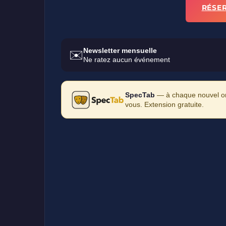
RÉSE
Newsletter mensuelle
✉️
Ne ratez aucun événement
SpecTab
— à chaque nouvel ong
vous. Extension gratuite.