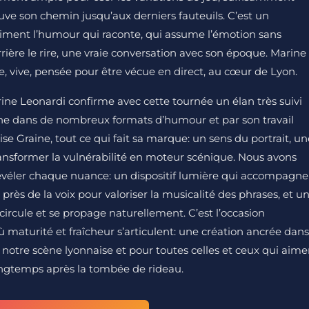
uve son chemin jusqu’aux derniers fauteuils. C’est un
 aiment l’humour qui raconte, qui assume l’émotion sans
errière le rire, une vraie conversation avec son époque. Marine
, vive, pensée pour être vécue en direct, au cœur de Lyon.
arine Leonardi confirme avec cette tournée un élan très suivi
cène dans de nombreux formats d’humour et par son travail
se Graine, tout ce qui fait sa marque: un sens du portrait, un
ansformer la vulnérabilité en moteur scénique. Nous avons
révéler chaque nuance: un dispositif lumière qui accompagne
près de la voix pour valoriser la musicalité des phrases, et u
ircule et se propage naturellement. C’est l’occasion
ù maturité et fraîcheur s’articulent: une création ancrée dans
 notre scène lyonnaise et pour toutes celles et ceux qui aime
ongtemps après la tombée de rideau.