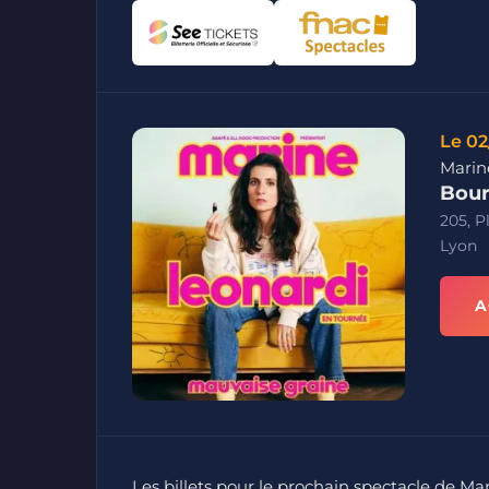
Le 02
Marin
Bour
205, P
Lyon
A
Les billets pour le prochain spectacle de M