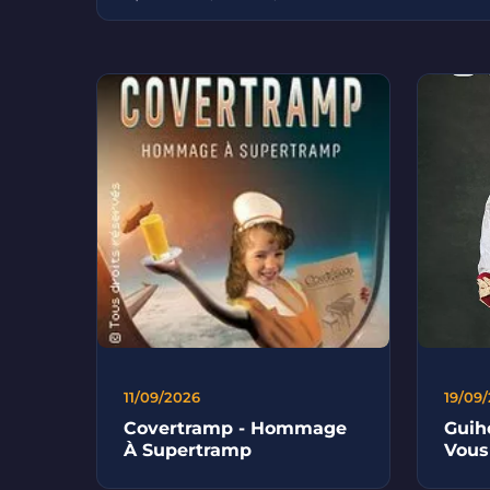
11/09/2026
19/09
Covertramp - Hommage
Guih
À Supertramp
Vous