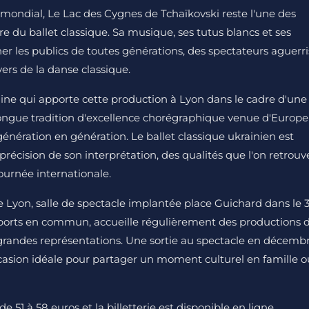
ondial, Le Lac des Cygnes de Tchaïkovski reste l'une des
ire du ballet classique. Sa musique, ses tutus blancs et ses
r les publics de toutes générations, des spectateurs aguerri
rs de la danse classique.
raine qui apporte cette production à Lyon dans le cadre d'une
longue tradition d'excellence chorégraphique venue d'Europe
 génération en génération. Le ballet classique ukrainien est
précision de son interprétation, des qualités que l'on retrouv
ournée internationale.
de Lyon, salle de spectacle implantée place Guichard dans le 
nsports en commun, accueille régulièrement des productions 
 grandes représentations. Une sortie au spectacle en décembr
ccasion idéale pour partager un moment culturel en famille o
e 51 à 58 euros et la billetterie est disponible en ligne.