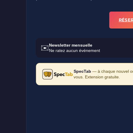
RÉSE
Newsletter mensuelle
✉️
Ne ratez aucun événement
SpecTab
— à chaque nouvel ong
vous. Extension gratuite.