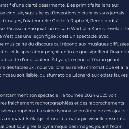
ratif d’une clarté désarmante. Des primitifs italiens aux
e cinq, six, sept siècles d’inventions picturales sans jamais
s d’images, l’orateur relie Giotto à Raphaël, Rembrandt à
o, Picasso à Basquiat, ou encore Warhol à Koons, révélant le
e n’est pas une leçon figée : c’est un spectacle, avec
e musicalité du discours qui répond aux musiques diffusées
tirs, et le spectateur perçoit enfin ce que signifient l’inventi
radicalité d’une couleur. À Lyon, la scène et l’écran géant
me des tableaux ; nous veillons au rendu chromatique et à la
nceau soit lisible, du sfumato de Léonard aux éclats fauves
it constamment son spectacle : la tournée 2024-2025 voit
vres fraîchement rephotographiées et des rapprochements
usées européens. La soirée lyonnaise profitera de ces ajouts
s comparatifs élargis et une dramaturgie visuelle resserrée.
 peut souligner la dynamique des images, jouant l’écrin