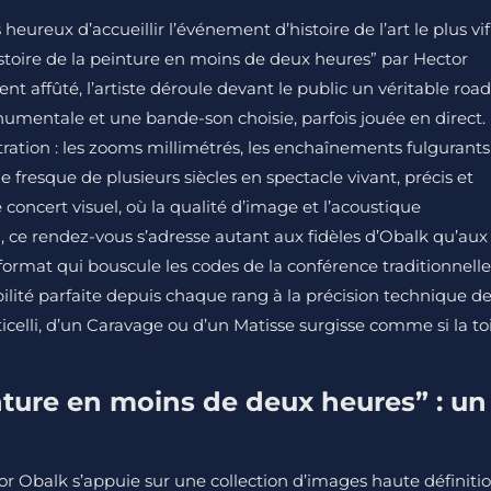
ureux d’accueillir l’événement d’histoire de l’art le plus vif
histoire de la peinture en moins de deux heures” par Hector
t affûté, l’artiste déroule devant le public un véritable road
numentale et une bande-son choisie, parfois jouée en direct.
tration : les zooms millimétrés, les enchaînements fulgurants
 fresque de plusieurs siècles en spectacle vivant, précis et
ce concert visuel, où la qualité d’image et l’acoustique
n, ce rendez-vous s’adresse autant aux fidèles d’Obalk qu’aux
 format qui bouscule les codes de la conférence traditionnelle
bilité parfaite depuis chaque rang à la précision technique d
icelli, d’un Caravage ou d’un Matisse surgisse comme si la to
inture en moins de deux heures” : un
or Obalk s’appuie sur une collection d’images haute définiti