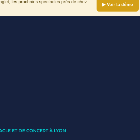
let, les prochains spectacles près de chez
▶ Voir la démo
ACLE ET DE CONCERT À LYON