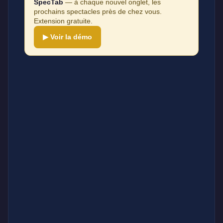
SpecTab
— à chaque nouvel onglet, les
prochains spectacles près de chez vous.
Extension gratuite.
▶ Voir la démo