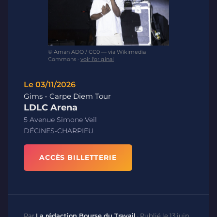
© Aman ADO / CC0 — via Wikimedia
Commons ·
voir l'original
Le 03/11/2026
Gims - Carpe Diem Tour
LDLC Arena
5 Avenue Simone Veil
DÉCINES-CHARPIEU
ACCÈS BILLETTERIE
Par
La rédaction Bourse du Travail
·
Publié le 13 juin