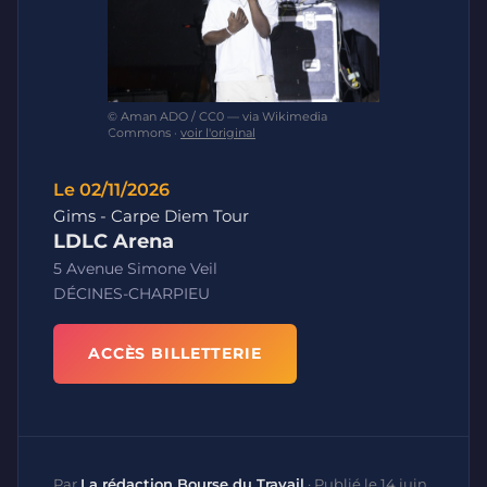
© Aman ADO / CC0 — via Wikimedia
Commons ·
voir l'original
Le 02/11/2026
Gims - Carpe Diem Tour
LDLC Arena
5 Avenue Simone Veil
DÉCINES-CHARPIEU
ACCÈS BILLETTERIE
Par
La rédaction Bourse du Travail
·
Publié le 14 juin