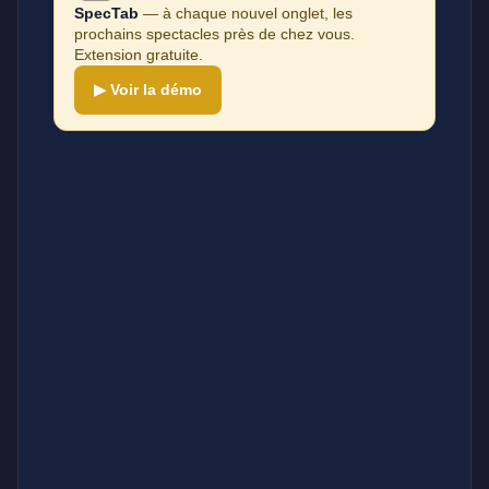
SpecTab
— à chaque nouvel onglet, les
prochains spectacles près de chez vous.
Extension gratuite.
▶ Voir la démo