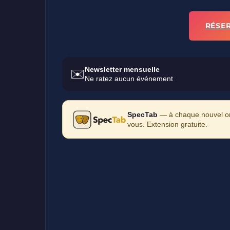
RÉSE
Newsletter mensuelle
✉️
Ne ratez aucun événement
SpecTab
— à chaque nouvel ong
vous. Extension gratuite.