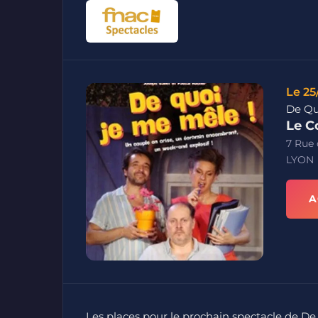
Le 25
De Qu
Le C
7 Rue 
LYON
A
Les places pour le prochain spectacle de De