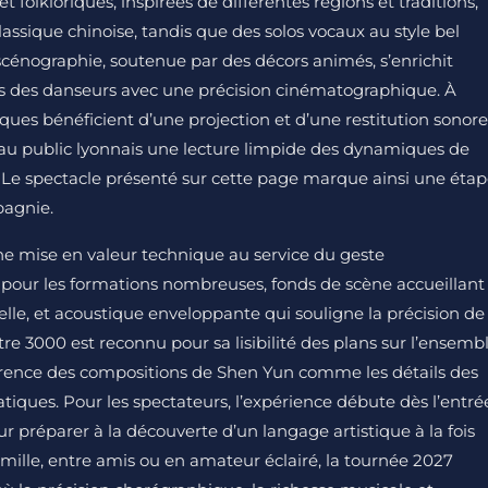
t folkloriques, inspirées de différentes régions et traditions,
lassique chinoise, tandis que des solos vocaux au style bel
scénographie, soutenue par des décors animés, s’enrichit
ires des danseurs avec une précision cinématographique. À
ques bénéficient d’une projection et d’une restitution sonore
 au public lyonnais une lecture limpide des dynamiques de
 Le spectacle présenté sur cette page marque ainsi une éta
pagnie.
ne mise en valeur technique au service du geste
 pour les formations nombreuses, fonds de scène accueillant
le, et acoustique enveloppante qui souligne la précision de
âtre 3000 est reconnu pour sa lisibilité des plans sur l’ensemb
érence des compositions de Shen Yun comme les détails des
iques. Pour les spectateurs, l’expérience débute dès l’entré
 préparer à la découverte d’un langage artistique à la fois
amille, entre amis ou en amateur éclairé, la tournée 2027