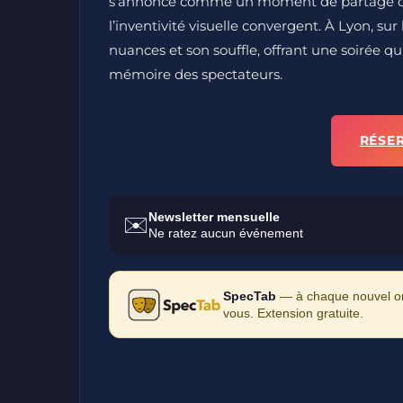
s’annonce comme un moment de partage où l
l’inventivité visuelle convergent. À Lyon, s
nuances et son souffle, offrant une soirée q
mémoire des spectateurs.
RÉSE
Newsletter mensuelle
✉️
Ne ratez aucun événement
SpecTab
— à chaque nouvel ong
vous. Extension gratuite.