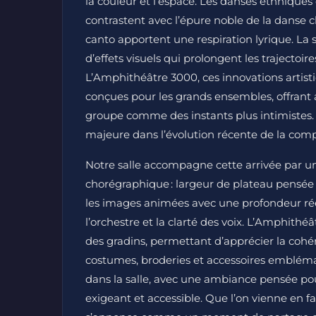
la couleur et l’espace. Les danses ethniques e
contrastent avec l’épure noble de la danse c
canto apportent une respiration lyrique. La 
d’effets visuels qui prolongent les trajecto
L’Amphithéâtre 3000, ces innovations artisti
conçues pour les grands ensembles, offrant
groupe comme des instants plus intimistes.
majeure dans l’évolution récente de la com
Notre salle accompagne cette arrivée par u
chorégraphique : largeur de plateau pensée
les images animées avec une profondeur réel
l’orchestre et la clarté des voix. L’Amphithé
des gradins, permettant d’apprécier la coh
costumes, broderies et accessoires emblémat
dans la salle, avec une ambiance pensée pour
exigeant et accessible. Que l’on vienne en f