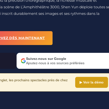
a précision chorégraphique, la richesse musicale et
ur la scène de L’Amphithéâtre 3000, Shen Yun déploie toutes s
ui inscrit durablement ses images et ses rythmes dans la
RVEZ DÈS MAINTENANT
Suivez-nous sur Google
Ajoutez-nous à vos sources préférées
let, les prochains spectacles près de chez
▶ Voir la démo