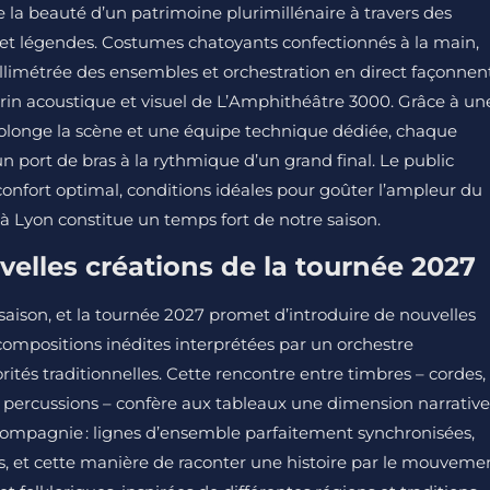
 la beauté d’un patrimoine plurimillénaire à travers des
 et légendes. Costumes chatoyants confectionnés à la main,
llimétrée des ensembles et orchestration en direct façonnen
crin acoustique et visuel de L’Amphithéâtre 3000. Grâce à un
olonge la scène et une équipe technique dédiée, chaque
’un port de bras à la rythmique d’un grand final. Le public
 confort optimal, conditions idéales pour goûter l’ampleur du
 à Lyon constitue un temps fort de notre saison.
uvelles créations de la tournée 2027
aison, et la tournée 2027 promet d’introduire de nouvelles
ompositions inédites interprétées par un orchestre
tés traditionnelles. Cette rencontre entre timbres – cordes,
et percussions – confère aux tableaux une dimension narrative
a compagnie : lignes d’ensemble parfaitement synchronisées,
es, et cette manière de raconter une histoire par le mouveme