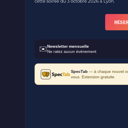
cette soirée du 3 octobre 2026 à Lyon.
RÉSE
Newsletter mensuelle
✉️
Ne ratez aucun événement
SpecTab
— à chaque nouvel ong
vous. Extension gratuite.