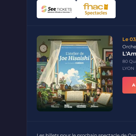
Le 03
Orches
L'Am
80 Qua
LYON
A
Les billets pour le prochain spectacle de Orc