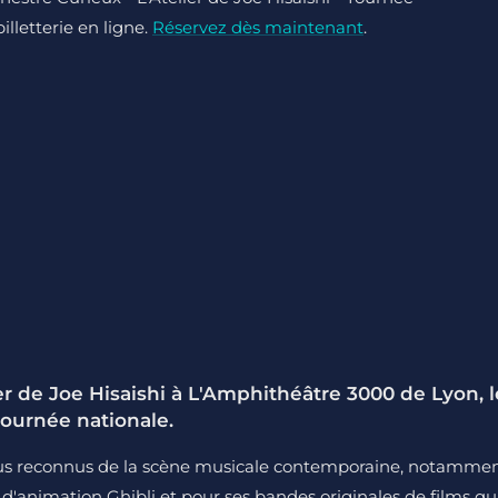
lletterie en ligne.
Réservez dès maintenant
.
er de Joe Hisaishi à L'Amphithéâtre 3000 de Lyon, l
tournée nationale.
 plus reconnus de la scène musicale contemporaine, notamme
 d'animation Ghibli et pour ses bandes originales de films qu