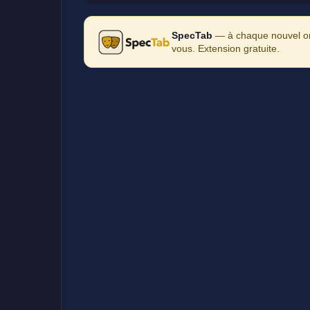
SpecTab
— à chaque nouvel ong
vous. Extension gratuite.