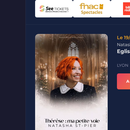
Le 19
Natash
Egli
LYON
A