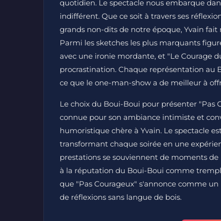
quotidien. Le spectacle nous embarque dans
indifférent. Que ce soit à travers ses réflexi
grands non-dits de notre époque, Yvain fait ri
Parmi les sketches les plus marquants figu
avec une ironie mordante, et "Le Courage du
procrastination. Chaque représentation au B
ce que le one-man-show a de meilleur à offr
Le choix du Boui-Boui pour présenter "Pas Co
connue pour son ambiance intimiste et conviv
humoristique chère à Yvain. Le spectacle est 
transformant chaque soirée en une expérienc
prestations se souviennent de moments de pur
à la réputation du Boui-Boui comme tremplin
que "Pas Courageux" s'annonce comme un re
de réflexions sans langue de bois.