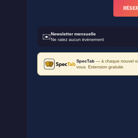
RÉSE
Newsletter mensuelle
✉️
Ne ratez aucun événement
SpecTab
— à chaque nouvel ong
vous. Extension gratuite.