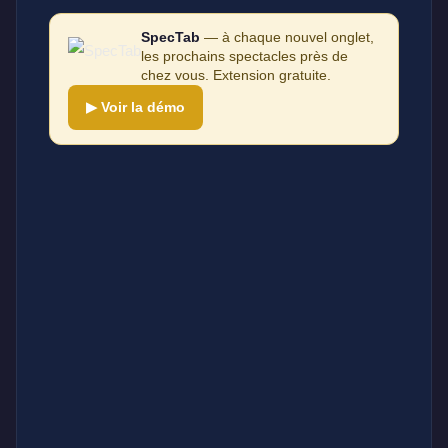
SpecTab
— à chaque nouvel onglet,
les prochains spectacles près de
chez vous. Extension gratuite.
▶ Voir la démo