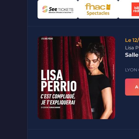
Le 12
Lisa P
Sall
LYON
A