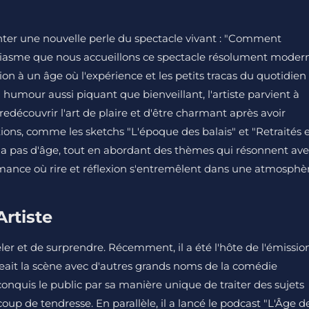
enter une nouvelle perle du spectacle vivant : "Comment
usiasme que nous accueillons ce spectacle résolument moder
ction à un âge où l'expérience et les petits tracas du quotidien
 humour aussi piquant que bienveillant, l'artiste parvient à
edécouvrir l'art de plaire et d'être charmant après avoir
tions, comme les sketchs "L'époque des balais" et "Retraités 
a pas d'âge, tout en abordant des thèmes qui résonnent av
rmance où rire et réflexion s'entremêlent dans une atmosphè
Artiste
ler et de surprendre. Récemment, il a été l'hôte de l'émissio
ageait la scène avec d'autres grands noms de la comédie
nquis le public par sa manière unique de traiter des sujets
oup de tendresse. En parallèle, il a lancé le podcast "L'Âge d