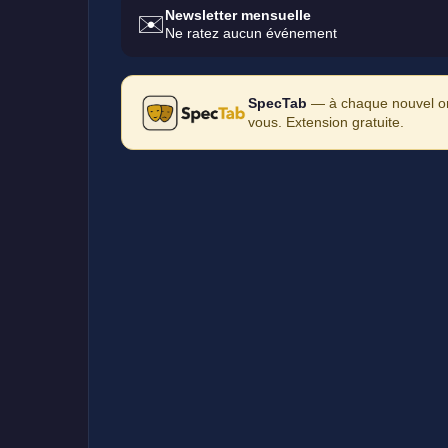
Newsletter mensuelle
✉️
Ne ratez aucun événement
SpecTab
— à chaque nouvel ong
vous. Extension gratuite.