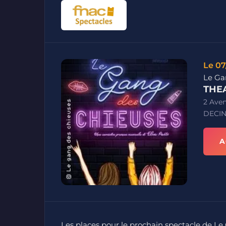
Le 07
Le Ga
THEA
2 Ave
DECIN
A
Les places pour le prochain spectacle de L