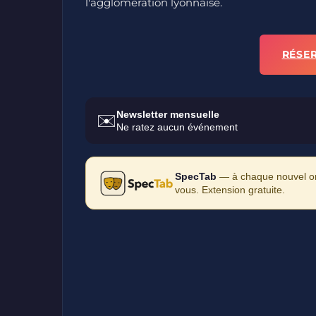
l'agglomération lyonnaise.
RÉSE
Newsletter mensuelle
✉️
Ne ratez aucun événement
SpecTab
— à chaque nouvel ong
vous. Extension gratuite.