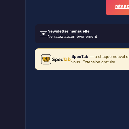
RÉSE
Newsletter mensuelle
✉️
Ne ratez aucun événement
SpecTab
— à chaque nouvel ong
vous. Extension gratuite.