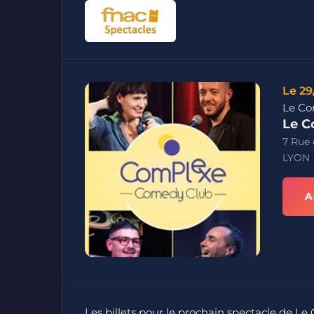
Le 29
Le Co
Le C
7 Rue 
LYON
A
Les billets pour le prochain spectacle de 