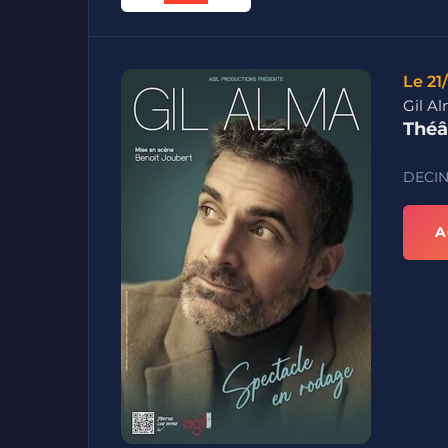
Le 21
Gil A
Théâ
DECIN
A