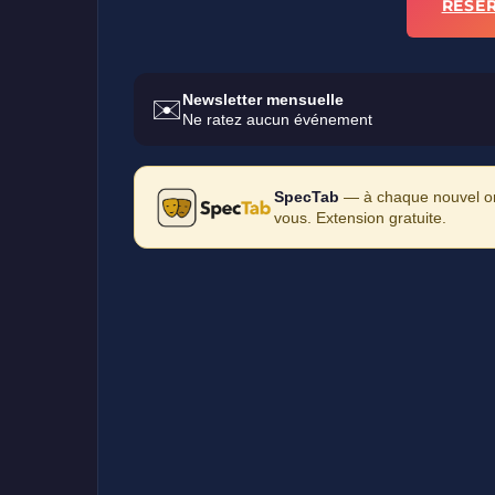
RÉSE
Newsletter mensuelle
✉️
Ne ratez aucun événement
SpecTab
— à chaque nouvel ong
vous. Extension gratuite.