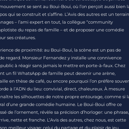
mouvement se sent au Boui-Boui, où l’on perçoit aussi bien l
pos qui se construit et s’affine. L’Avis des autres est un terrai
nnages – l’ami expert en tout, la collègue “community
mplotiste du repas de famille – et de proposer une comédie
ur ses créatures.
rience de proximité: au Boui-Boui, la scène est un pas de
ée de regard. Monsieur Fernandez y installe une connivence
 public à réagir sans jamais le mettre en porte-à-faux. Chez
ont un fil WhatsApp de famille peut devenir une arène,
le en thèse de café, ou encore pourquoi l’on préfère souve
corde à l’ADN du lieu: convivial, direct, chaleureux. À mesure
naître les silhouettes de notre propre entourage, comme si l
néral d’une grande comédie humaine. Le Boui-Boui offre ce
sé de l’ornement, révèle sa précision d’horloger: une phrase,
rrive, nette et franche. L’Avis des autres, chez nous, est cette
son meilleur visage: celui du partage et du plaisir de jeu.