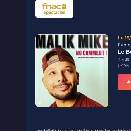
Le 15
Fanny
Le B
7 Rue
LYON
A
Les billets pour le prochain spectacle de Fa