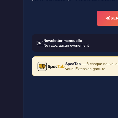
RÉSE
Newsletter mensuelle
✉️
Ne ratez aucun événement
SpecTab
— à chaque nouvel ong
vous. Extension gratuite.