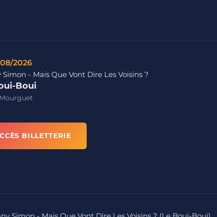
/08/2026
 Simon - Mais Que Vont Dire Les Voisins ?
oui-Boui
 Mourguet
CCÈS BILLETTERIE
nny Simon - Mais Que Vont Dire Les Voisins ? (Le Boui-Boui)