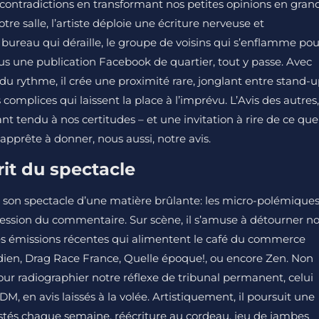
contradictions en transformant nos petites opinions en gran
tre salle, l’artiste déploie une écriture nerveuse et
 bureau qui déraille, le groupe de voisins qui s’enflamme pou
sous une publication Facebook de quartier, tout y passe. Avec
du rythme, il crée une proximité rare, jonglant entre stand-
 complices qui laissent la place à l’imprévu. L’Avis des autres,
nt tendu à nos certitudes – et une invitation à rire de ce que
apprête à donner, nous aussi, notre avis.
rit du spectacle
son spectacle d’une matière brûlante: les micro-polémique
obsession du commentaire. Sur scène, il s’amuse à détourner n
 émissions récentes qui alimentent le café du commerce
tidien, Drag Race France, Quelle époque!, ou encore Zen. Non
our radiographier notre réflexe de tribunal permanent, celui
 DM, en avis laissés à la volée. Artistiquement, il poursuit une
stés chaque semaine, réécriture au cordeau, jeu de jambes