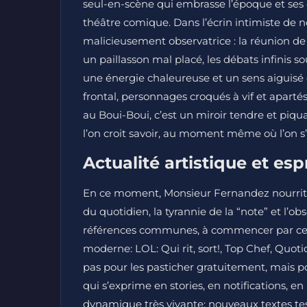
seul-en-scène qui embrasse l’époque et ses 
théâtre comique. Dans l’écrin intimiste de no
malicieusement observatrice : la réunion de
un paillasson mal placé, les débats infinis 
une énergie chaleureuse et un sens aiguisé 
frontal, personnages croqués à vif et apartés
au Boui-Boui, c’est un miroir tendre et piqua
l’on croit savoir, au moment même où l’on s’
Actualité artistique et esp
En ce moment, Monsieur Fernandez nourrit 
du quotidien, la tyrannie de la “note” et l’
références communes, à commencer par ces
moderne: LOL: Qui rit, sort!, Top Chef, Quo
pas pour les pasticher gratuitement, mais p
qui s’exprime en stories, en notifications, en
dynamique très vivante: nouveaux textes te