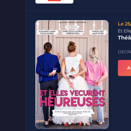
Le 25
Et El
Théâ
DECIN
A