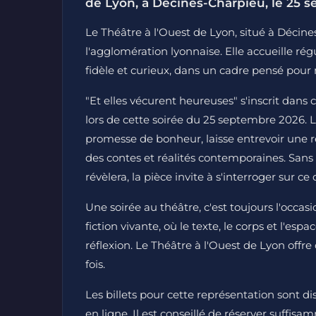
de Lyon, à Décines-Charpieu, le 25 
Le Théâtre à l'Ouest de Lyon, situé à Décines
l'agglomération lyonnaise. Elle accueille rég
fidèle et curieux, dans un cadre pensé pour 
"Et elles vécurent heureuses" s'inscrit da
lors de cette soirée du 25 septembre 2026. Le 
promesse de bonheur, laisse entrevoir une réf
des contes et réalités contemporaines. San
révèlera, la pièce invite à s'interroger sur ce
Une soirée au théâtre, c'est toujours l'occ
fiction vivante, où le texte, le corps et l'e
réflexion. Le Théâtre à l'Ouest de Lyon offre
fois.
Les billets pour cette représentation sont di
en ligne. Il est conseillé de réserver suffis