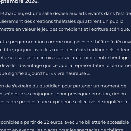
septembre 2026.
-Charpieu, est une salle dédiée aux arts vivants dans l'est de
ulièrement des créations théâtrales qui attirent un public
mettre en valeur le jeu des comédiens et l'écriture scénique.
ns cette programmation comme une pièce de théâtre à découvr
titre, qui joue avec les codes des récits traditionnels et leur
lexion sur les trajectoires de vie au féminin, entre héritage
s dévoiler davantage que ce que la représentation elle-même
 que signifie aujourd'hui « vivre heureuse ».
asion de s'extraire du quotidien pour partager un moment de
space scénique se conjuguent pour provoquer émotion, rire ou
 ce cadre propice à une expérience collective et singulière à l
sponibles à partir de 22 euros, avec une billetterie accessible
amment en avance, les places pour les spectacles de théâtre