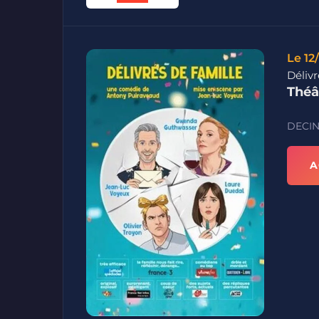
Le 12
Déliv
Théâ
DECIN
A