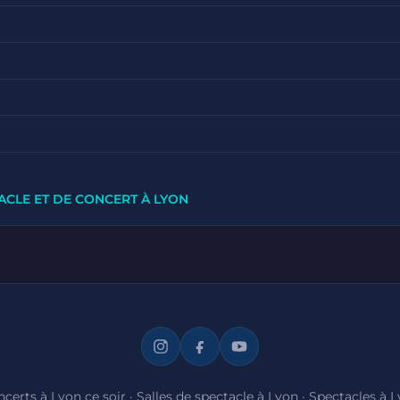
ACLE ET DE CONCERT À LYON
certs à Lyon ce soir
·
Salles de spectacle à Lyon
·
Spectacles à 