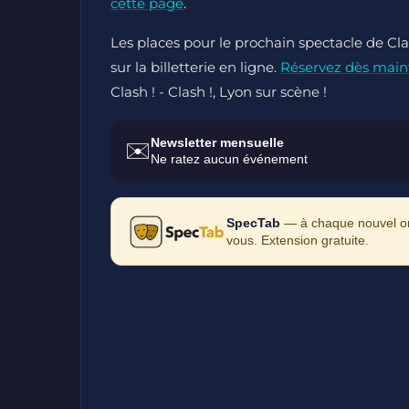
cette page
.
Les places pour le prochain spectacle de Cla
sur la billetterie en ligne.
Réservez dès main
Clash ! - Clash !, Lyon sur scène !
Newsletter mensuelle
✉️
Ne ratez aucun événement
SpecTab
— à chaque nouvel ong
vous. Extension gratuite.