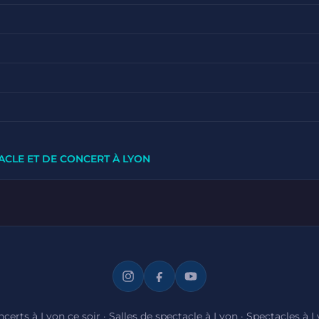
ACLE ET DE CONCERT À LYON
certs à Lyon ce soir
·
Salles de spectacle à Lyon
·
Spectacles à 