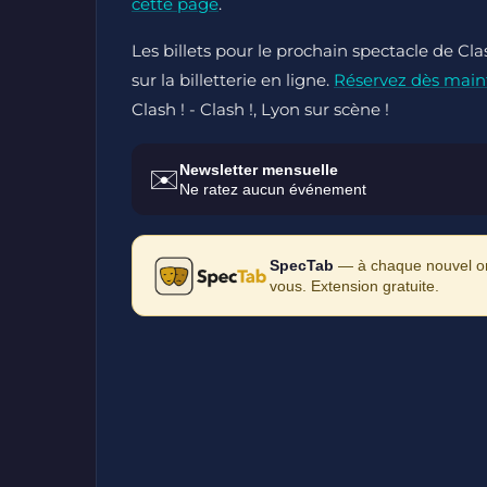
cette page
.
Les billets pour le prochain spectacle de Cla
sur la billetterie en ligne.
Réservez dès main
Clash ! - Clash !, Lyon sur scène !
Newsletter mensuelle
✉️
Ne ratez aucun événement
SpecTab
— à chaque nouvel ong
vous. Extension gratuite.