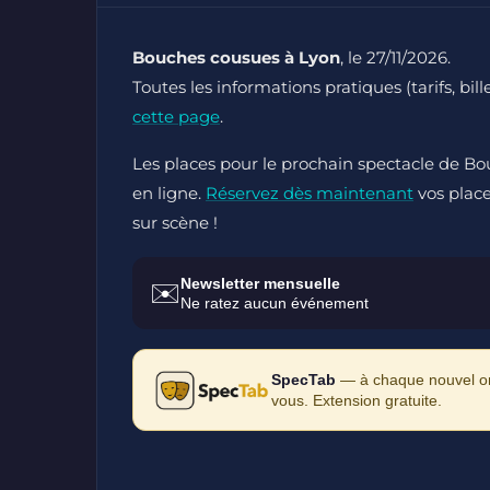
Bouches cousues à Lyon
, le 27/11/2026.
Toutes les informations pratiques (tarifs, bi
cette page
.
Les places pour le prochain spectacle de Bou
en ligne.
Réservez dès maintenant
vos place
sur scène !
Newsletter mensuelle
✉️
Ne ratez aucun événement
SpecTab
— à chaque nouvel ong
vous. Extension gratuite.