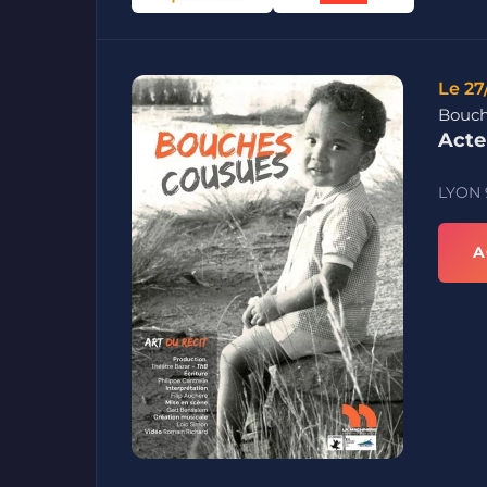
Le 27
Bouch
Acte
LYON
A