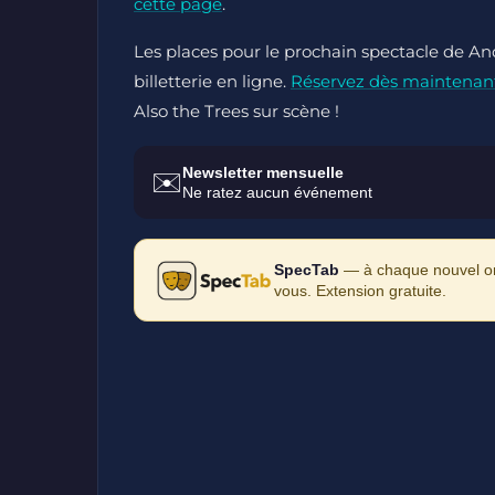
cette page
.
Les places pour le prochain spectacle de An
billetterie en ligne.
Réservez dès maintenan
Also the Trees sur scène !
Newsletter mensuelle
✉️
Ne ratez aucun événement
SpecTab
— à chaque nouvel ong
vous. Extension gratuite.