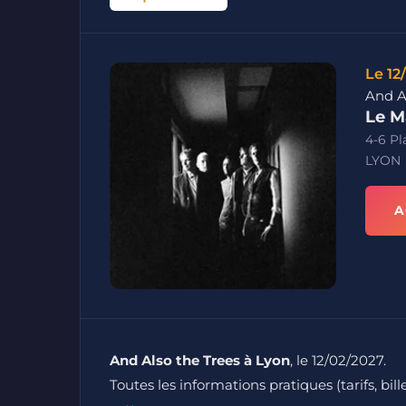
Le 12
And A
Le M
4-6 Pl
LYON
A
And Also the Trees à Lyon
, le 12/02/2027.
Toutes les informations pratiques (tarifs, bil