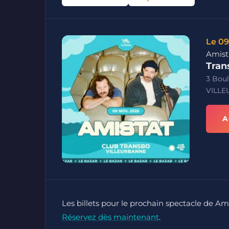
Le 09
Amist
Tran
3 Boul
VILL
A
Les billets pour le prochain spectacle de Ami
Réservez dès maintenant
.