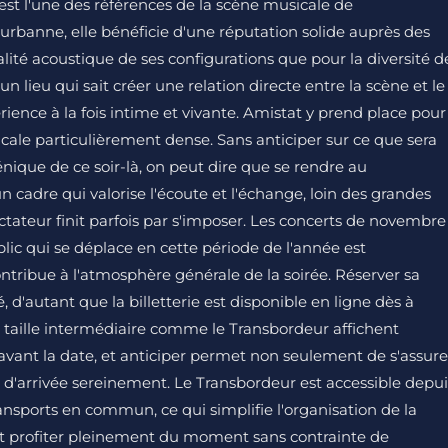
st l'une des références de la scène musicale de
eurbanne, elle bénéficie d'une réputation solide auprès des
lité acoustique de ses configurations que pour la diversité d
t un lieu qui sait créer une relation directe entre la scène et le
rience à la fois intime et vivante. Amistat y prend place pour
icale particulièrement dense. Sans anticiper sur ce que sera
cénique de ce soir-là, on peut dire que se rendre au
n cadre qui valorise l'écoute et l'échange, loin des grandes
pectateur finit parfois par s'imposer. Les concerts de novembre
ublic qui se déplace en cette période de l'année est
ntribue à l'atmosphère générale de la soirée. Réserver sa
'autant que la billetterie est disponible en ligne dès à
de taille intermédiaire comme le Transbordeur affichent
vant la date, et anticiper permet non seulement de s'assure
u d'arrivée sereinement. Le Transbordeur est accessible depui
ransports en commun, ce qui simplifie l'organisation de la
t profiter pleinement du moment sans contrainte de