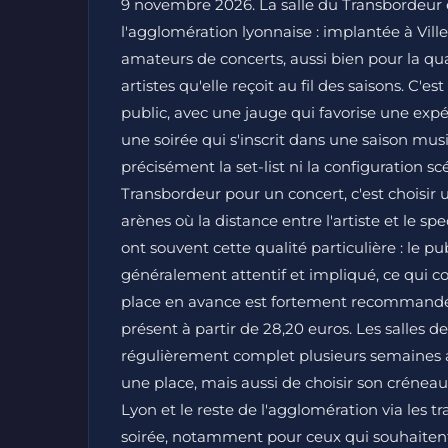
9 novembre 2026. La salle du Transbordeur e
l'agglomération lyonnaise : implantée à Vill
amateurs de concerts, aussi bien pour la qua
artistes qu'elle reçoit au fil des saisons. C'es
public, avec une jauge qui favorise une expé
une soirée qui s'inscrit dans une saison mus
précisément la set-list ni la configuration s
Transbordeur pour un concert, c'est choisir u
arènes où la distance entre l'artiste et le s
ont souvent cette qualité particulière : le p
généralement attentif et impliqué, ce qui co
place en avance est fortement recommandé, d
présent à partir de 28,20 euros. Les salles 
régulièrement complet plusieurs semaines a
une place, mais aussi de choisir son crénea
Lyon et le reste de l'agglomération via les t
soirée, notamment pour ceux qui souhaiten