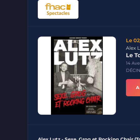
Le 02
Alex L
Le T
14 Av
DÉCIN
A
Alex Lutz - Sexe, Grog et Rocking Chair (T