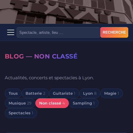
RECHERCHE
BLOG — NON CLASSÉ
Actualités, concerts et spectacles à Lyon.
Tous
Batterie
2
Guitariste
1
Lyon
8
Magie
1
Musique
29
Non classé
4
Sampling
1
Spectacles
1