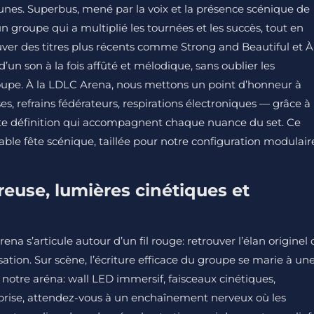
bunes. Superbus, mené par la voix et la présence scénique de
n groupe qui a multiplié les tournées et les succès, tout en
rouver des titres plus récents comme Strong and Beautiful et À
 d’un son à la fois affûté et mélodique, sans oublier les
groupe. À la LDLC Arena, nous mettons un point d’honneur à
s, refrains fédérateurs, respirations électroniques — grâce à
ute définition qui accompagnent chaque nuance du set. Ce
le fête scénique, taillée pour notre configuration modulair
éreuse, lumières cinétiques et
na s’articule autour d’un fil rouge: retrouver l’élan originel 
sation. Sur scène, l’écriture efficace du groupe se marie à un
notre aréna: wall LED immersif, faisceaux cinétiques,
urprise, attendez-vous à un enchaînement nerveux où les