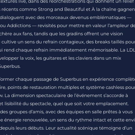
tures live, dans des réorchestrations qui donnent un relief
lus récents comme Strong and Beautiful et À la chaîne gagnen
 et dialoguent avec des morceaux devenus emblématiques —
d ou Addictions — revisités pour mettre en valeur l’ampleur d
 chère aux fans, tandis que les gradins offrent une vision
ultive un sens du refrain contagieux, des breaks taillés pou
e qui rend chaque refrain immédiatement mémorisable. La LD
lopper la voix, les guitares et les claviers dans un mix
 Superbus.
ansformer chaque passage de Superbus en expérience complèt
aire, points de restauration multiples et système cashless pou
ow. La dimension spectaculaire de l’événement s’accorde à
t lisibilité du spectacle, quel que soit votre emplacement.
t des groupes d’amis, avec des équipes en salle prêtes à vous
ne énergie renouvelée, un sens du rythme intact et cette env
depuis leurs débuts. Leur actualité scénique témoigne d’un