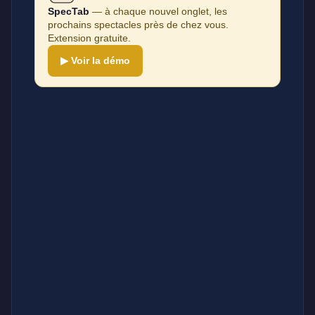
SpecTab
— à chaque nouvel onglet, les
prochains spectacles près de chez vous.
Extension gratuite.
▶ Voir la démo