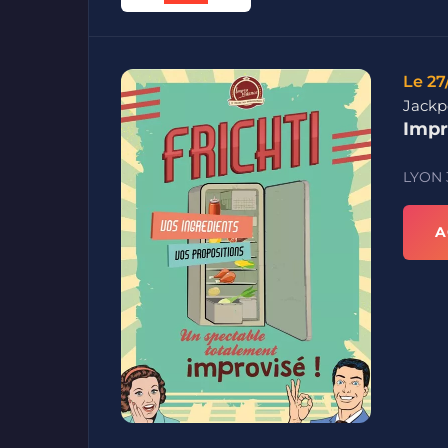
Le 27
Jackp
Impr
LYON
A