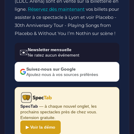
(LDLC Arena) sont en vente sur la billetterie en
ligne.
Réservez dès maintenant
vos billets pour
assister à ce spectacle à Lyon et voir Placebo -
30th Anniversary Tour - Playing Songs from
Placebo & Without You I’m Nothin sur scène !
Newsletter mensuelle
✉️
Ne ratez aucun événement
Suivez-nous sur Google
Ajoutez-nous à vos sources préférées
SpecTab
— à chaque nouvel onglet, les
prochains spectacles près de chez vous.
Extension gratuite.
▶ Voir la démo