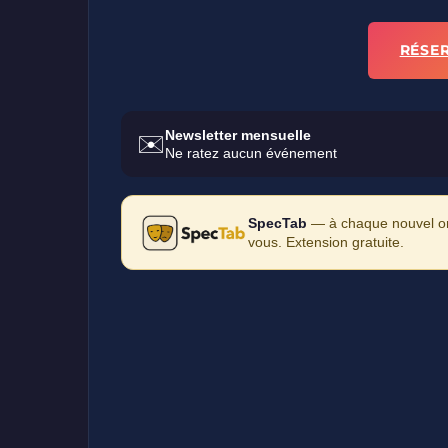
RÉSE
Newsletter mensuelle
✉️
Ne ratez aucun événement
SpecTab
— à chaque nouvel ong
vous. Extension gratuite.