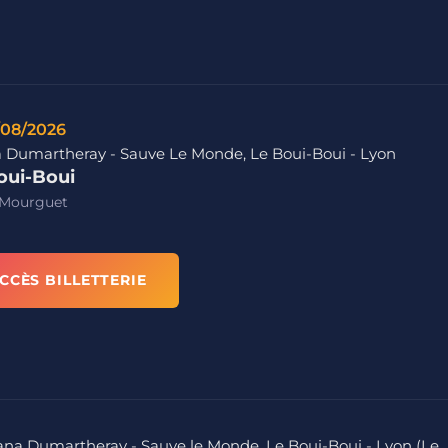
/08/2026
 Dumartheray - Sauve Le Monde, Le Boui-Boui - Lyon
oui-Boui
 Mourguet
CCÈS BILLETTERIE
uana Dumartheray - Sauve le Monde, Le Boui-Boui - Lyon (Le