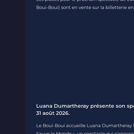
Boui-Boui) sont en vente sur la billetterie en
Luana Dumartheray présente son spec
31 août 2026.
Le Boui-Boui accueille Luana Dumartheray le
Sauve le Monde », un spectacle qui s'annon