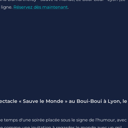
 ligne.
Réservez dès maintenant
.
tacle « Sauve le Monde » au Boui-Boui à Lyon, le
 temps d'une soirée placée sous le signe de l'humour, avec 
ce comme une invitation à regarder le monde avec un œil