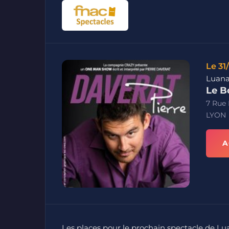
Le 31
Luana
Le B
7 Rue
LYON
A
Les places pour le prochain spectacle de L