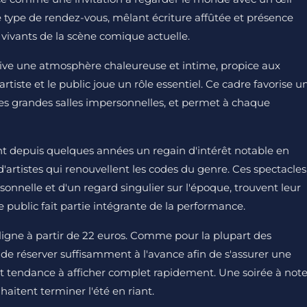
 type de rendez-vous, mêlant écriture affûtée et présence
s vivants de la scène comique actuelle.
ltive une atmosphère chaleureuse et intime, propice aux
rtiste et le public joue un rôle essentiel. Ce cadre favorise u
es grandes salles impersonnelles, et permet à chaque
t depuis quelques années un regain d'intérêt notable en
'artistes qui renouvellent les codes du genre. Ces spectacles
sonnelle et d'un regard singulier sur l'époque, trouvent leur
e public fait partie intégrante de la performance.
n ligne à partir de 22 euros. Comme pour la plupart des
é de réserver suffisamment à l'avance afin de s'assurer une
nt tendance à afficher complet rapidement. Une soirée à note
aitent terminer l'été en riant.