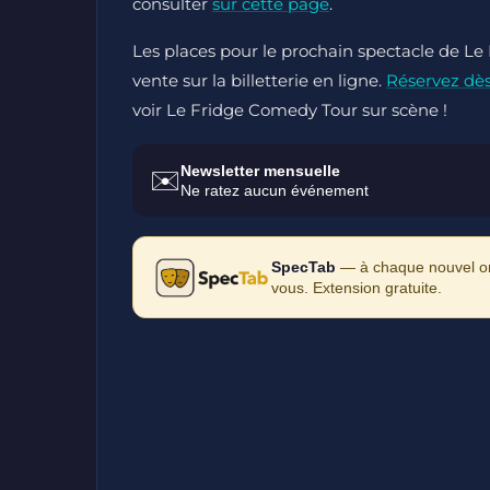
consulter
sur cette page
.
Les places pour le prochain spectacle de 
vente sur la billetterie en ligne.
Réservez dè
voir Le Fridge Comedy Tour sur scène !
Newsletter mensuelle
✉️
Ne ratez aucun événement
SpecTab
— à chaque nouvel ong
vous. Extension gratuite.