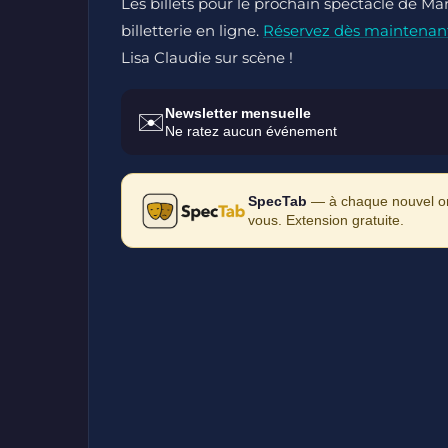
Les billets pour le prochain spectacle de Ma
billetterie en ligne.
Réservez dès maintenan
Lisa Claudie sur scène !
Newsletter mensuelle
✉️
Ne ratez aucun événement
SpecTab
— à chaque nouvel ong
vous. Extension gratuite.