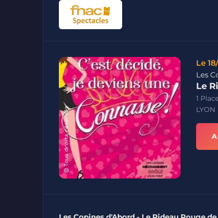
Le 18
Les C
Le R
1 Plac
LYON
A
Les Copines d'Abord - Le Rideau Rouge de