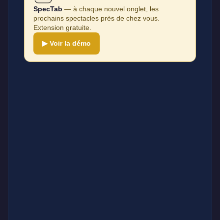
SpecTab
— à chaque nouvel onglet, les
prochains spectacles près de chez vous.
Extension gratuite.
▶ Voir la démo