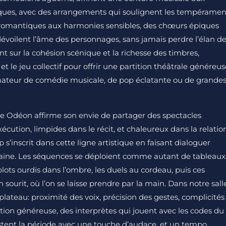
iques, avec des arrangements qui soulignent les tempéramen
 romantiques aux harmonies sensibles, des chœurs épiques
 dévoilent l’âme des personnages, sans jamais perdre l’élan d
ent sur la cohésion scénique et la richesse des timbres,
t le jeu collectif pour offrir une partition théâtrale généreus
t amateur de comédie musicale, de pop éclatante ou de grande
ie Odéon affirme son envie de partager des spectacles
écution, limpides dans le récit, et chaleureux dans la relatio
s’inscrit dans cette ligne artistique en faisant dialoguer
oraine. Les séquences se déploient comme autant de tableaux
lots ourdis dans l’ombre, les duels au cordeau, puis ces
 sourit, où l’on se laisse prendre par la main. Dans notre salle
plateau: proximité des voix, précision des gestes, complicités
ution généreuse, des interprètes qui jouent avec les codes du
stent la période avec une touche d’audace, et un tempo