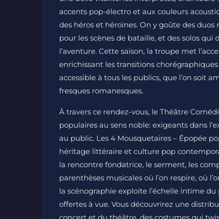
accents pop-électro et aux couleurs acoust
des héros et héroïnes. On y goûte des duos
pour les scènes de bataille, et des solos qui
l’aventure. Cette saison, la troupe met l’acc
enrichissant les transitions chorégraphiques e
accessible à tous les publics, que l’on soi
fresques romanesques.
À travers ce rendez-vous, le Théâtre Coméd
populaires au sens noble: exigeants dans l’ex
au public. Les 4 Mousquetaires – Épopée pop 
héritage littéraire et culture pop contemp
la rencontre fondatrice, le serment, les comp
parenthèses musicales où l’on respire, où l’on
la scénographie exploite l’échelle intime du 
offertes à vue. Vous découvrirez une distrib
concert et du théâtre, des costumes qui twi