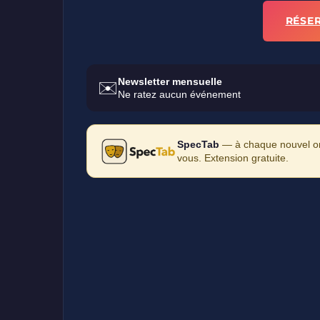
RÉSE
Newsletter mensuelle
✉️
Ne ratez aucun événement
SpecTab
— à chaque nouvel ong
vous. Extension gratuite.