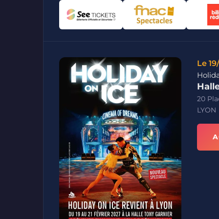
Le 19
Holid
Hall
20 Pla
LYON
A