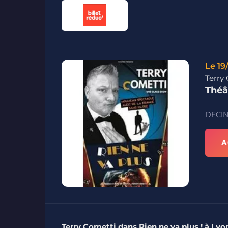
Le 19
Terry
Théâ
DECIN
A
Terry Cometti dans Rien ne va plus ! à Lyo