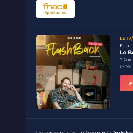
Le 17
Félix 
Le B
7 Rue
LYON
A
Les places pour le prochain spectacle de Fél