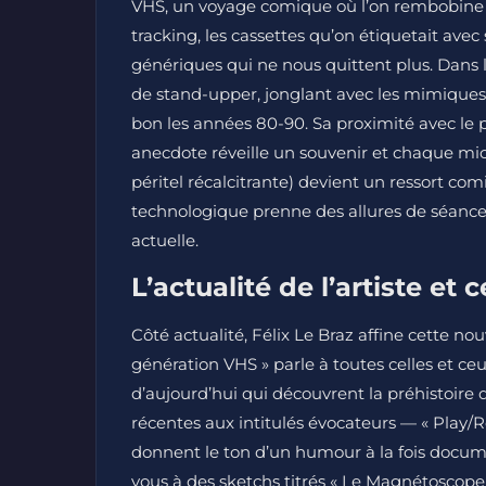
VHS, un voyage comique où l’on rembobine tou
tracking, les cassettes qu’on étiquetait avec s
génériques qui ne nous quittent plus. Dans l
de stand-upper, jonglant avec les mimiques,
bon les années 80-90. Sa proximité avec le p
anecdote réveille un souvenir et chaque micr
péritel récalcitrante) devient un ressort co
technologique prenne des allures de séance 
actuelle.
L’actualité de l’artiste et
Côté actualité, Félix Le Braz affine cette nou
génération VHS » parle à toutes celles et c
d’aujourd’hui qui découvrent la préhistoire du
récentes aux intitulés évocateurs — « Play/Re
donnent le ton d’un humour à la fois docum
vous à des sketchs titrés « Le Magnétoscope f