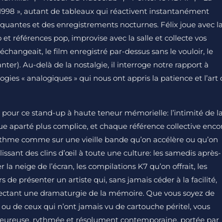
998 », autant de tableaux qui réactivent instantanément
inquantes et des enregistrements nocturnes. Félix joue avec l
 et références pop, improvise avec la salle et collecte vos
changeait, le film enregistré par-dessus sans le vouloir, le
r). Au-delà de la nostalgie, il interroge notre rapport à
gies « analogiques » qui nous ont appris la patience et l’art
l pour ce stand-up à haute teneur mémorielle: l’intimité de l
ue aparté plus complice, et chaque référence collective enco
 rythme comme sur une vieille bande qu’on accélère ou qu’on
glissant des clins d’œil à toute une culture: les samedis après-
er la neige de l’écran, les compilations K7 qu’on offrait, les
 de présenter un artiste qui, sans jamais céder à la facilité,
jectant une dramaturgie de la mémoire. Que vous soyez de
ou de ceux qui n’ont jamais vu de cartouche péritel, vous
leureuse, rythmée et résolument contemporaine, portée par