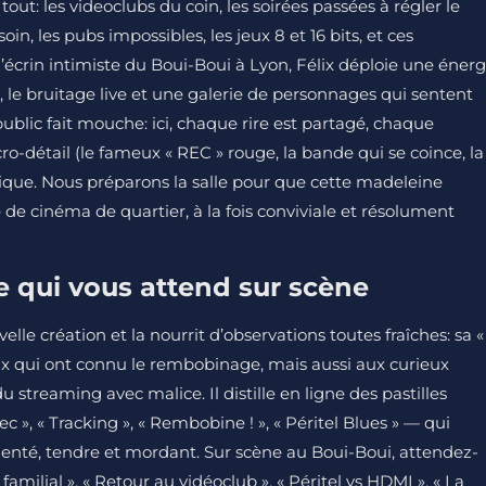
t: les videoclubs du coin, les soirées passées à régler le
oin, les pubs impossibles, les jeux 8 et 16 bits, et ces
’écrin intimiste du Boui-Boui à Lyon, Félix déploie une énerg
 le bruitage live et une galerie de personnages qui sentent
ublic fait mouche: ici, chaque rire est partagé, chaque
o-détail (le fameux « REC » rouge, la bande qui se coince, la
mique. Nous préparons la salle pour que cette madeleine
de cinéma de quartier, à la fois conviviale et résolument
 ce qui vous attend sur scène
velle création et la nourrit d’observations toutes fraîches: sa «
eux qui ont connu le rembobinage, mais aussi aux curieux
 streaming avec malice. Il distille en ligne des pastilles
c », « Tracking », « Rembobine ! », « Péritel Blues » — qui
enté, tendre et mordant. Sur scène au Boui-Boui, attendez-
amilial », « Retour au vidéoclub », « Péritel vs HDMI », « La