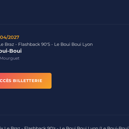
/04/2027
Le Braz - Flashback 90'S - Le Boui Boui Lyon
oui-Boui
 Mourguet
CCÈS BILLETTERIE
ix Le Braz - Flashback 90's - Le Boui Boui Lyon (Le Boui-Boui