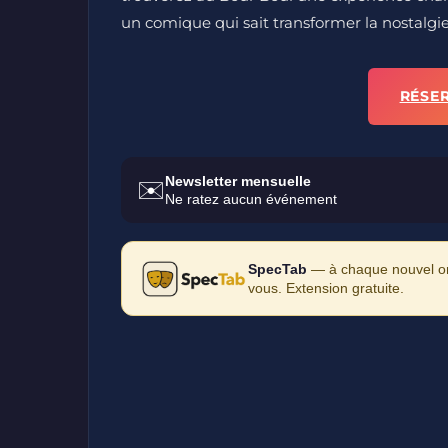
un comique qui sait transformer la nostalgie
RÉSE
Newsletter mensuelle
✉️
Ne ratez aucun événement
SpecTab
— à chaque nouvel ong
vous. Extension gratuite.