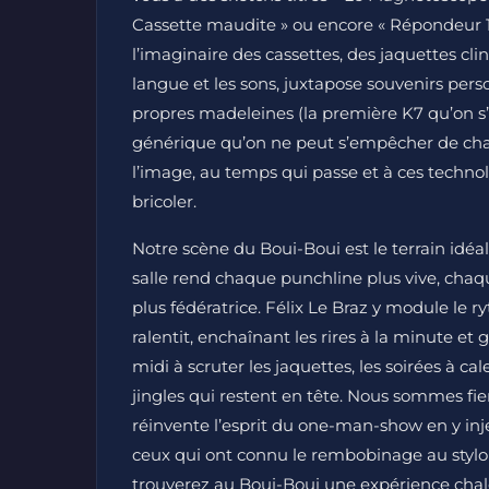
Cassette maudite » ou encore « Répondeur 1
l’imaginaire des cassettes, des jaquettes cl
langue et les sons, juxtapose souvenirs perso
propres madeleines (la première K7 qu’on s’é
générique qu’on ne peut s’empêcher de chante
l’image, au temps qui passe et à ces technolo
bricoler.
Notre scène du Boui-Boui est le terrain idéa
salle rend chaque punchline plus vive, chaq
plus fédératrice. Félix Le Braz y module le
ralentit, enchaînant les rires à la minute et 
midi à scruter les jaquettes, les soirées à cal
jingles qui restent en tête. Nous sommes fiers
réinvente l’esprit du one-man-show en y in
ceux qui ont connu le rembobinage au stylo 
trouverez au Boui-Boui une expérience cha