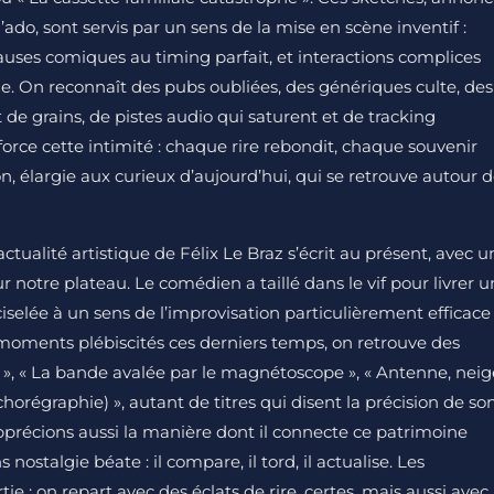
ado, sont servis par un sens de la mise en scène inventif :
uses comiques au timing parfait, et interactions complices
ue. On reconnaît des pubs oubliées, des génériques culte, des
de grains, de pistes audio qui saturent et de tracking
nforce cette intimité : chaque rire rebondit, chaque souvenir
ion, élargie aux curieux d’aujourd’hui, qui se retrouve autour 
tualité artistique de Félix Le Braz s’écrit au présent, avec u
sur notre plateau. Le comédien a taillé dans le vif pour livrer u
 ciselée à un sens de l’improvisation particulièrement efficace
moments plébiscités ces derniers temps, on retrouve des
», « La bande avalée par le magnétoscope », « Antenne, neig
 chorégraphie) », autant de titres qui disent la précision de so
apprécions aussi la manière dont il connecte ce patrimoine
ostalgie béate : il compare, il tord, il actualise. Les
tie : on repart avec des éclats de rire, certes, mais aussi avec