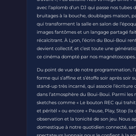
avec l’aplomb d’un DJ qui passe nos tubes d’
bruitages à la bouche, doublages maison, pa
qui transforment la salle en salon de l’époq
images fantômes et un langage partagé fait 
récalcitrant. À Lyon, l’écrin du Boui-Boui re
devient collectif, et c’est toute une générat
ce cinéma dompté par nos magnétoscopes.
Du point de vue de notre programmation, l’ac
forme qui s’affine et s’étoffe soir après soir 
stand-up très incarné, qui associe l’écriture
dans l’atmosphère du Boui-Boui. Parmi les 
sketches comme « Le bouton REC qui trahit 
et péritél » ou encore « Pause, Play, Stop (la
observation et la tonicité de son jeu. Nous 
domestique à notre quotidien connecté, sans n
spectateurs lyonnais nous le confient à la sor