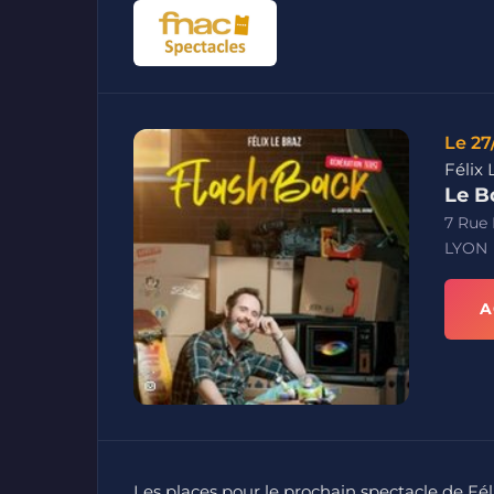
Le 27
Félix 
Le B
7 Rue
LYON
A
Les places pour le prochain spectacle de Fél