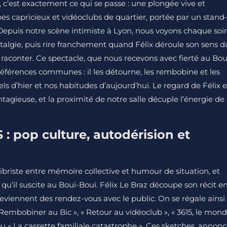
 c’est exactement ce qui se passe : une plongée vive et
es capricieux et vidéoclubs de quartier, portée par un stand
 Depuis notre scène intimiste à Lyon, nous voyons chaque soir
ostalgie, puis rire franchement quand Félix déroule son sens d
e raconter. Ce spectacle, que nous recevons avec fierté au Bou
éférences communes : il les détourne, les rembobine et les
ls d’hier et nos habitudes d’aujourd’hui. Le regard de Félix e
agieuse, et la proximité de notre salle décuple l’énergie de
: pop culture, autodérision et
ibriste entre mémoire collective et humour de situation, et
’il suscite au Boui-Boui. Félix Le Braz découpe son récit e
eviennent des rendez-vous avec le public. On se régale ainsi
mbobiner au Bic », « Retour au vidéoclub », « 3615, le mon
ou « La cassette familiale catastrophe ». Ces sketches, annon