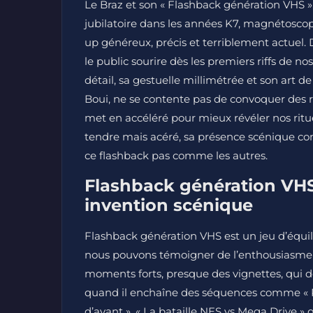
Le Braz et son « Flashback génération VHS »,
jubilatoire dans les années K7, magnétoscop
up généreux, précis et terriblement actuel.
le public sourire dès les premiers riffs de n
détail, sa gestuelle millimétrée et son art d
Boui, ne se contente pas de convoquer des r
met en accéléré pour mieux révéler nos ritue
tendre mais acéré, sa présence scénique cont
ce flashback pas comme les autres.
Flashback génération VHS 
invention scénique
Flashback génération VHS est un jeu d’équil
nous pouvons témoigner de l’enthousiasme qu
moments forts, presque des vignettes, qui d
quand il enchaîne des séquences comme « Re
d’avant », « La bataille NES vs Mega Drive » 