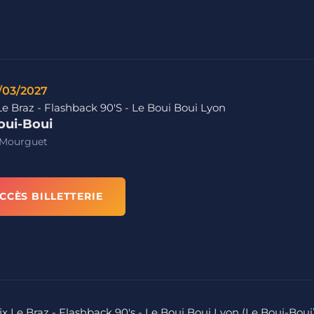
/03/2027
Le Braz - Flashback 90'S - Le Boui Boui Lyon
oui-Boui
 Mourguet
CCÈS BILLETTERIE
ix Le Braz - Flashback 90's - Le Boui Boui Lyon (Le Boui-Boui