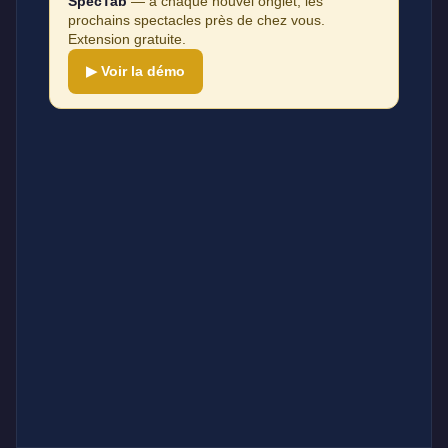
SpecTab
— à chaque nouvel onglet, les
prochains spectacles près de chez vous.
Extension gratuite.
▶ Voir la démo